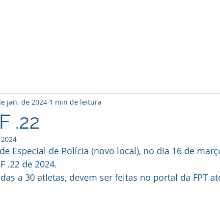
O Clube
Associados
Notícias
Atividades
de jan. de 2024
1 min de leitura
F .22
 2024
e Especial de Polícia (novo local), no dia 16 de março
F .22 de 2024.
adas a 30 atletas, devem ser feitas no portal da FPT at