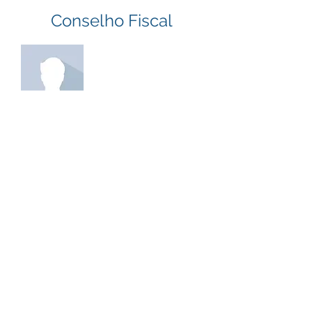
Conselho Fiscal
António Nunes
Presidente
António Manuel Branco Nunes
Associado Fundador
José Mendes
Vogal