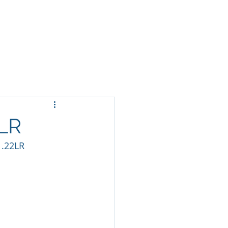
Modalidades
Galeria
Contactos
2LR
 .22LR